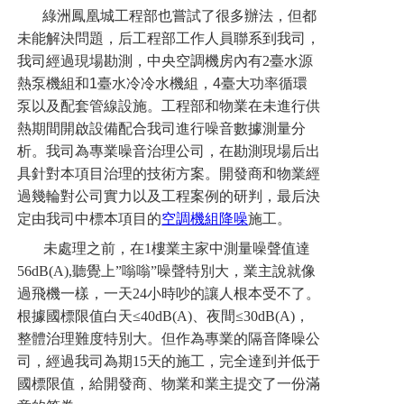
綠洲鳳凰城工程部也嘗試了很多辦法，但都
未能解決問題，后工程部工作人員聯系到我司，
我司經過現場勘測，中央空調機房內有2臺水源
熱泵機組和
1
臺水冷冷水機組，
4
臺大功率循環
泵以及配套管線設施。工程部和物業在未進行供
熱期間開啟設備配合我司進行噪音數據測量分
析。我司為專業噪音治理公司，在勘測現場后出
具針對本項目治理的技術方案。開發商和物業經
過幾輪對公司實力以及工程案例的研判，最后決
定由我司中標本項目的
空調機組降噪
施工。
未處理之前，在1樓業主家中測量噪聲值達
56dB(A),聽覺上”嗡嗡”噪聲特別大，業主說就像
過飛機一樣，一天24小時吵的讓人根本受不了。
根據國標限值白天≤40dB(A)、夜間≤30dB(A)，
整體治理難度特別大。但作為專業的隔音降噪公
司，經過我司為期15天的施工，完全達到并低于
國標限值，給開發商、物業和業主提交了一份滿