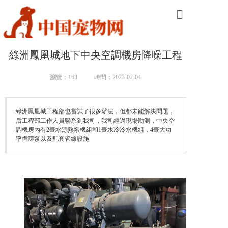
網站首頁
綠洲鳳凰城地下中央空調機房降噪工程
隔音降噪工程
瀏覽：163
時間：2023-07-04
振動控制工程
交通工程降噪
綠洲鳳凰城工程部也嘗試了很多辦法，但都未能解決問題，
后工程部工作人員聯系到我司，我司經過現場勘測，中央空
調機房內有2臺水源熱泵機組和1臺水冷冷水機組，4臺大功
環保聲學產品
率循環泵以及配套管線設施
工程案例
公司簡介
新聞資訊