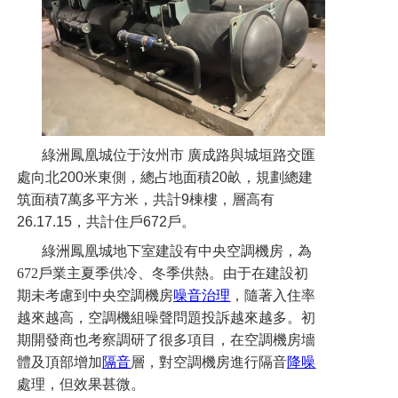
聯系我們
綠洲鳳凰城
位于汝州市 廣成路與城垣路交匯
處向北
200
米東側
，
總占地面積
20
畝，規劃總建
筑面積
7
萬多平方米
，
共計
9
棟樓，層高有
26.17.15
，共計住戶
672
戶。
綠洲鳳凰城地下室建設有中央空調機房，為
672戶業主夏季供冷、冬季供熱。由于在建設初
期未考慮到中央空調機房
噪音治理
，隨著入住率
越來越高，空調機組噪聲問題投訴越來越多。初
期開發商也考察調研了很多項目，在空調機房墻
體及頂部增加
隔音
層，對空調機房進行隔音
降噪
處理，但效果甚微。