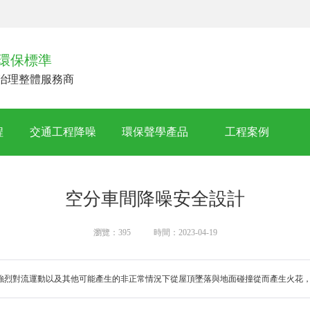
環保標準
治理整體服務商
程
交通工程降噪
環保聲學產品
工程案例
空分車間降噪安全設計
瀏覽：395
時間：2023-04-19
強烈對流運動以及其他可能產生的非正常情況下從屋頂墜落與地面碰撞從而產生火花