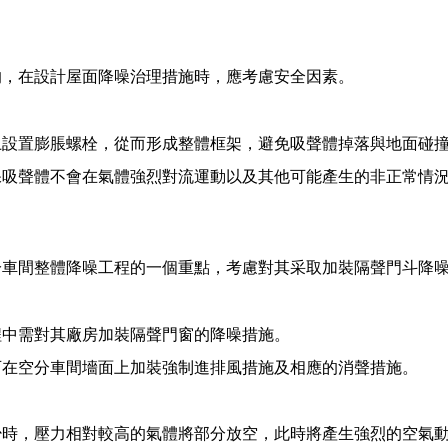
，在設計屋面降噪治理措施時，應考慮安全因素。
置膨脹螺栓，從而形成整體框架，避免吸聲體掉落與地面碰撞
聲體不會在氣體強烈對流運動以及其他可能產生的非正常情況
間整體降噪工程的一個重點，考慮對其采取加裝隔聲門斗降
程中需對其廠房加裝隔聲門窗的降噪措施。
在空分車間墻面上加裝強制進排風措施及相應的消聲措施。
，壓力相對較高的氣體將部分放空，此時將產生強烈的空氣動