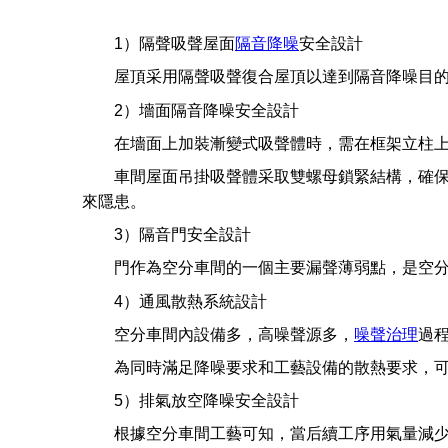
1）隔聲吸聲屋面
隔音
降噪
安全設計
屋頂采用隔聲吸聲復合屋頂以達到隔音降噪目的
2）墻面隔音降噪安全設計
在墻面上加裝漸變式吸聲體時，需在框架立柱上設
車間屋面吊掛吸聲體采取雙螺母鎖緊結構，確保吸
來隱患。
3）隔音門安全設計
門作為空分車間的一個主要漏聲薄弱點，是空分車
4）通風散熱系統設計
空分車間內設備多，高噪聲源多，
噪聲治理
過
為同時滿足降噪要求和工藝設備的散熱要求，可
5）排氣放空降噪安全設計
根據空分車間工藝可知，當后續工序用氣量減少時