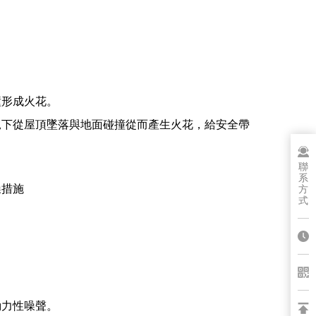
形成火花。
下從屋頂墜落與地面碰撞從而產生火花，給安全帶
聯
系
噪措施
方
式
力性噪聲。