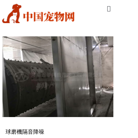
網站首頁
隔音降噪工程
振動控制工程
交通工程降噪
環保聲學產品
工程案例
公司簡介
新聞資訊
球磨機隔音降噪