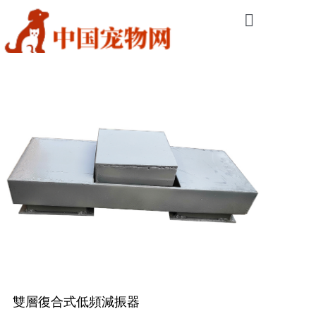
網站首頁
隔音降噪工程
振動控制工程
交通工程降噪
環保聲學產品
工程案例
公司簡介
新聞資訊
雙層復合式低頻減振器